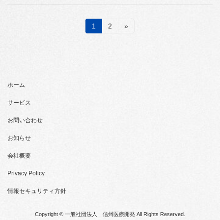
投
固
固
1
2
»
定
定
稿
ペ
ペ
ー
ー
の
ジ
ジ
ペ
ホーム
ー
サービス
ジ
お問い合わせ
送
お知らせ
り
会社概要
Privacy Policy
情報セキュリティ方針
Copyright © 一般社団法人 信州医療開発 All Rights Reserved.