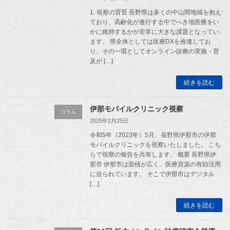
1. 視察の背景 長野県は多くの中山間地域を抱え
ており、高齢化が進行する中でへき地医療をい
かに維持するかが非常に大きな課題となってい
ます。 県全体としては医療DXを推進してお
り、その一環としてオンライン診療の実施・普
及が […]
続きを読む
伊那モバイルクリニック視察
コラム
2025年2月25日
令和5年（2023年）5月、長野県伊那市の伊那
モバイルクリニックを視察いたしました。 こち
らで視察の報告を共有します。 概要 長野県伊
那市 伊那市は面積が広く、医療資源の有効活用
に迫られています。 そこで伊那市はデジタル
[…]
続きを読む