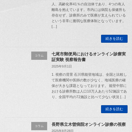
人、高齢化率41％の自治体であり、4つの有人
離島を抱えています。市内には病院も保健所も
存在せず、診療所のみで医療が支えられている
という非常に脆弱な医療体制となっています。
[…]
続きを読む
七尾市郵便局におけるオンライン診療実
コラム
証実験 視察報告書
2025年9月1日
1. 視察の背景 石川県能登地域は、全国と比較し
て医療機関や医師の数が少なく、地域医療の確
保が大きな課題となっております。 能登中部に
おける診療所数は人口10万人あたり52施設であ
り、全国平均の72施設と比べて少ない状況 […]
続きを読む
長野県立木曽病院オンライン診療の視察
コラム
2025年8月28日