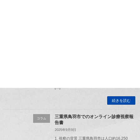
会をいただきました。 この協議会は、日本各地
で […]
続きを読む
山梨市立牧丘病院 医療MaaS車「メディ
コラム
くる」視察
2026年2月28日
2025年9月、山梨市立牧丘病院の古屋聡先生の
もとを訪問し、同市が積極的に取り組んでいる
「移動診療車（医療MaaS車両）」の運用状況
を視察してきました。 高齢化が進む地域の最前
線を支える 山梨市と甲州市を合わせた約6万人
[…]
続きを読む
三重県鳥羽市でのオンライン診療視察報
コラム
告書
2025年9月9日
1. 視察の背景 三重県鳥羽市は人口約16,250