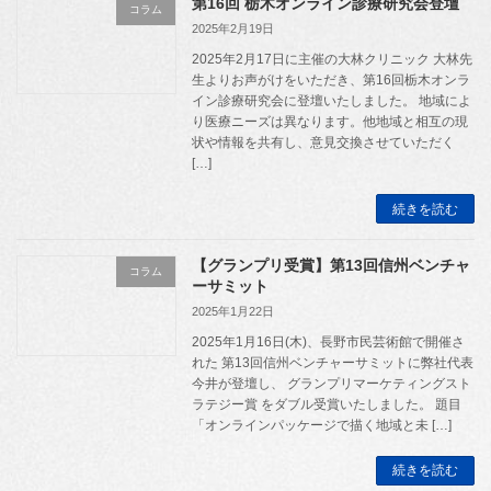
第16回 栃木オンライン診療研究会登壇
コラム
2025年2月19日
2025年2月17日に主催の大林クリニック 大林先
生よりお声がけをいただき、第16回栃木オンラ
イン診療研究会に登壇いたしました。 地域によ
り医療ニーズは異なります。他地域と相互の現
状や情報を共有し、意見交換させていただく
[…]
続きを読む
【グランプリ受賞】第13回信州ベンチャ
コラム
ーサミット
2025年1月22日
2025年1月16日(木)、長野市民芸術館で開催さ
れた 第13回信州ベンチャーサミットに弊社代表
今井が登壇し、 グランプリマーケティングスト
ラテジー賞 をダブル受賞いたしました。 題目
「オンラインパッケージで描く地域と未 […]
続きを読む